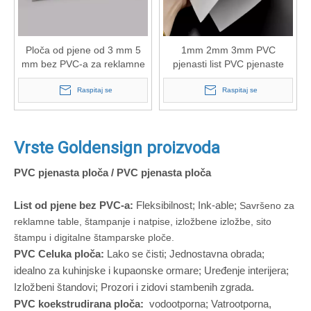
Ploča od pjene od 3 mm 5
1mm 2mm 3mm PVC
mm bez PVC-a za reklamne
pjenasti list PVC pjenaste
table
ploče za reklamiranje
Raspitaj se
plastičnih ploča
Raspitaj se
Vrste Goldensign proizvoda
PVC pjenasta ploča / PVC pjenasta ploča
List od pjene bez PVC-a:
Fleksibilnost; Ink-able;
Savršeno za
reklamne table, štampanje i natpise, izložbene izložbe, sito
štampu i digitalne štamparske ploče.
PVC Celuka ploča:
Lako se čisti; Jednostavna obrada;
idealno za kuhinjske i kupaonske ormare; Uređenje interijera;
Izložbeni štandovi; Prozori i zidovi stambenih zgrada.
PVC koekstrudirana ploča:
vodootporna; Vatrootporna,