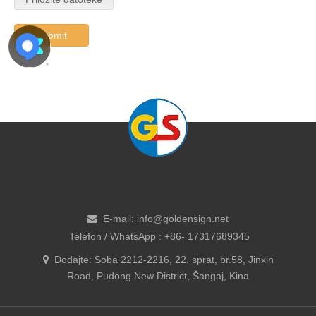
Submit
Dom
E-mail:
info@goldensign.net

Telefon / WhatsApp : +86- 17317689345
Dodajte: ​Soba 2212-2216, 22. sprat, br.58, Jinxin

Road, Pudong New District, Šangaj, Kina