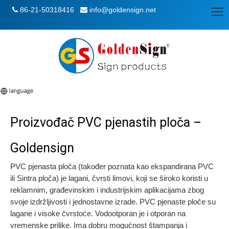
86-21-50318416
info@goldensign.net


Proizvođač PVC pjenastih ploča –
Goldensign
PVC pjenasta ploča (također poznata kao ekspandirana PVC
ili Sintra ploča) je lagani, čvrsti limovi, koji se široko koristi u
reklamnim, građevinskim i industrijskim aplikacijama zbog
svoje izdržljivosti i jednostavne izrade. PVC pjenaste ploče su
lagane i visoke čvrstoće. Vodootporan je i otporan na
vremenske prilike. Ima dobru mogućnost štampanja i