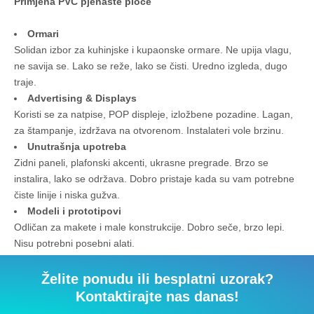
Primjena PVC pjenaste ploče
Ormari
Solidan izbor za kuhinjske i kupaonske ormare. Ne upija vlagu,
ne savija se. Lako se reže, lako se čisti. Uredno izgleda, dugo
traje.
Advertising & Displays
Koristi se za natpise, POP displeje, izložbene pozadine. Lagan,
za štampanje, izdržava na otvorenom. Instalateri vole brzinu.
Unutrašnja upotreba
Zidni paneli, plafonski akcenti, ukrasne pregrade. Brzo se
instalira, lako se održava. Dobro pristaje kada su vam potrebne
čiste linije i niska gužva.
Modeli i prototipovi
Odličan za makete i male konstrukcije. Dobro seče, brzo lepi.
Nisu potrebni posebni alati.
Želite ponudu ili besplatni uzorak?
Kontaktirajte nas danas!