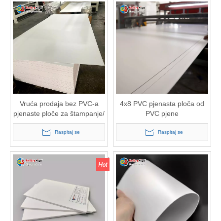
Vruća prodaja bez PVC-a
4x8 PVC pjenasta ploča od
pjenaste ploče za štampanje/
PVC pjene
UV štampanje PVC sintra
listova/ štampanje plastičnih
Raspitaj se
Raspitaj se
ploča