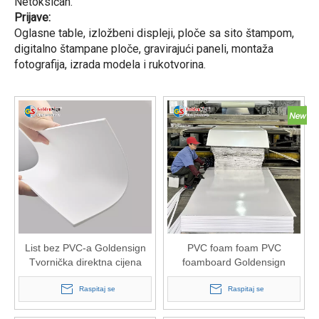
Netoksičan.
Prijave:
Oglasne table, izložbeni displeji, ploče sa sito štampom,
digitalno štampane ploče, gravirajući paneli, montaža
fotografija, izrada modela i rukotvorina.
List bez PVC-a Goldensign
PVC foam foam PVC
Tvornička direktna cijena
foamboard Goldensign
Tvornička cijena
Raspitaj se
Raspitaj se