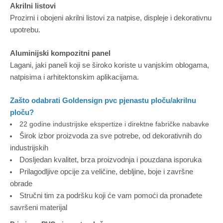
Akrilni listovi
Prozirni i obojeni akrilni listovi za natpise, displeje i dekorativnu
upotrebu.
Aluminijski kompozitni panel
Lagani, jaki paneli koji se široko koriste u vanjskim oblogama,
natpisima i arhitektonskim aplikacijama.
Zašto odabrati Goldensign pvc pjenastu ploču/akrilnu
ploču?
22 godine industrijske ekspertize i direktne fabričke nabavke
Širok izbor proizvoda za sve potrebe, od dekorativnih do
industrijskih
Dosljedan kvalitet, brza proizvodnja i pouzdana isporuka
Prilagodljive opcije za veličine, debljine, boje i završne
obrade
Stručni tim za podršku koji će vam pomoći da pronađete
savršeni materijal