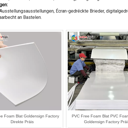
gen:
 Ausstellungsausstellungen, Écran-gedréckte Brieder, digitalged
arbecht an Bastelen.
e Foam Blat Goldensign Factory
PVC Free Foam Blat PVC Foa
Direkte Präis
Goldensign Factory Präi