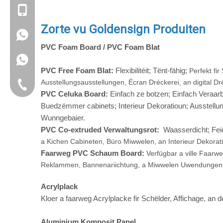
+86 15221358016
Zorte vu Goldensign Produiten
+86 17317689345
PVC Foam Board / PVC Foam Blat
PVC Free Foam Blat:
Flexibilitéit; Tënt-fähig;
Perfekt fir
Ausstellungsausstellungen, Écran Dréckerei, an digital Dr
Festnetztelefon
PVC Celuka Board:
Einfach ze botzen; Einfach Veraarb
Buedzëmmer cabinets; Interieur Dekoratioun; Ausstell
Wunngebaier.
PVC Co-extruded Verwaltungsrot:
Waasserdicht; Fei
a Kichen Cabineten, Büro Miwwelen, an Interieur Dekorat
Faarweg PVC Schaum Board:
Verfügbar a ville Faarwe
Reklammen, Bannenariichtung, a Miwwelen Uwendungen
Acrylplack
Kloer a faarweg Acrylplacke fir Schëlder, Affichage, an 
Aluminium Komposit Panel