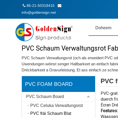
86-21-50318416


info@goldensign.net
Doheem
PVC Schaum Verwaltungsrot Fabr
PVC Schaum Verwaltungsrot (och als erweidert PVC oder Si
Uwendungen wéinst senger Haltbarkeet an einfach fabric
Dréckbarkeet a Gravurleistung. Et ass einfach ze schnei
PVC f
PVC FOAM BOARD
PVC-grati
PVC Schaum Board
duerch fr
Écran Dré
PVC Celuka Verwaltungsrot
Features:
PVC fräi Schaum Blat
Waasserdi