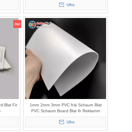
Ufro
Blat Fir
1mm 2mm 3mm PVC fräi Schaum Blat
n
PVC Schaum Board Blat fir Reklamm
Plastik Blieder
Ufro