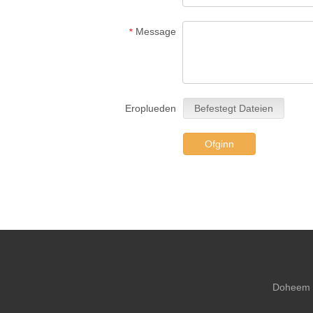
Message
*
Eroplueden
Befestegt Dateien
Ofginn
Doheem