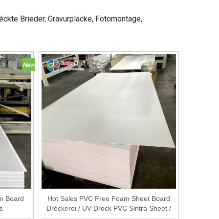
réckte Brieder, Gravurplacke, Fotomontage,
m Board
Hot Sales PVC Free Foam Sheet Board
s
Dréckerei / UV Drock PVC Sintra Sheet /
Dréckerei Plastik Board