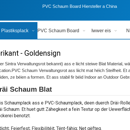
PVC Schaum Board Hiersteller a China
Plastiksplack
PVC Schaum Board
Iwwer eis
N
ikant - Goldensign
ntra Verwaltungsrot bekannt) ass e liicht steiwe Blat Material, wäit
ation.PVC Schaum Verwaltungsrot ass liicht mat héich Steifheit. Et 
den, ze béien a formen. Et ass stabil fir béid Indoor an Outdoor Geb
räi Schaum Blat
s Schaumplack ass e PVC-Schaumplack, deen duerch Dräi-Roller 
äi Schaum. Et huet gutt Zähegkeet a fein Textur op der Uewerfläc
ckerei benotzt.
cht; Feierfest; Flexibilitéit; Tënt-fähig; Net gëfteg.