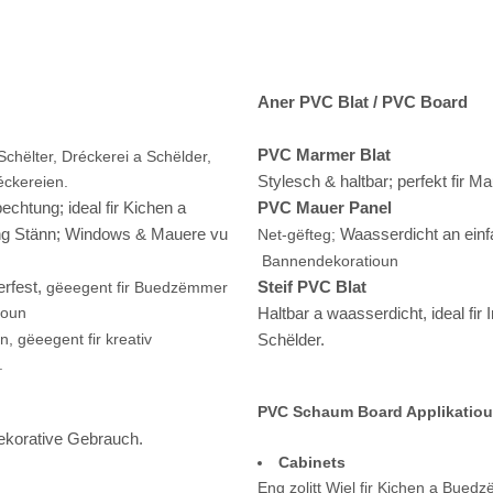
Aner PVC Blat / PVC Board
PVC Marmer Blat
 Schëlter, Dréckerei a Schëlder,
Stylesch & haltbar; perfekt fir 
éckereien.
echtung; ideal fir Kichen a
PVC Mauer Panel
ung Stänn; Windows & Mauere vu
Waasserdicht an einfa
Net-gëfteg;
Bannendekoratioun
erfest,
Steif PVC Blat
gëeegent fir Buedzëmmer
ioun
Haltbar a waasserdicht, ideal fir
n, gëeegent fir kreativ
Schëlder.
.
PVC Schaum Board Applikatio
dekorative Gebrauch.
Cabinets
Eng zolitt Wiel fir Kichen a Buedz