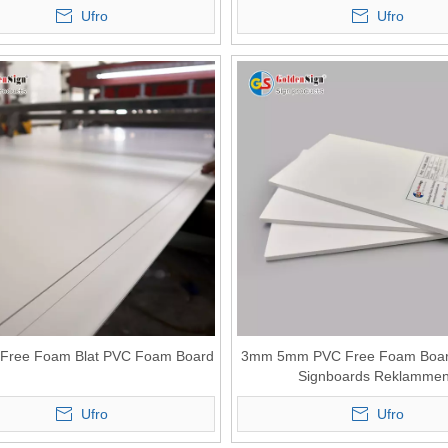
Ufro
Ufro
Free Foam Blat PVC Foam Board
3mm 5mm PVC Free Foam Board 
Signboards Reklamme
Ufro
Ufro