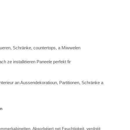
Maueren, Schränke, countertops, a Miwwelen
ch ze installéieren Paneele perfekt fir
 Interieur an Aussendekoratioun, Partitionen, Schränke a
un
ëmmerkabinetten. Absorbéiert net Feuchtigkeit, verdréit