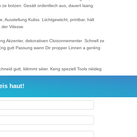
h ze botzen. Gesäit ordentlech aus, dauert laang.
, Ausstellung Kuliss. Liichtgewiicht, printbar, hält
 der Vitesse.
ng Akzenter, dekorativen Cloisonnementer. Schnell ze
. Eng gutt Passung wann Dir propper Linnen a geréng
chneid gutt, klëmmt séier. Keng speziell Tools néideg.
eis haut!