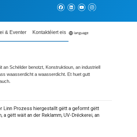
ei & Eventer
Kontaktéiert eis
 an Schëlder benotzt, Konstruktioun, an industriell
ass waasserdicht a waasserdicht. Et huet gutt
rauch.
Linn Prozess hiergestallt gëtt a geformt gëtt
h, a gëtt wäit an der Reklamm, UV-Dréckerei, an