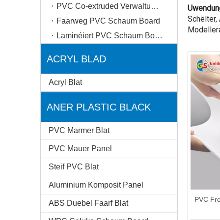
PVC Co-extruded Verwaltungsrot
Uwendun
Schëlter,
Faarweg PVC Schaum Board
Modellera
Laminéiert PVC Schaum Board
ACRYL BLAD
Acryl Blat
ANER PLASTIC BLACK
PVC Marmer Blat
PVC Mauer Panel
Steif PVC Blat
Aluminium Komposit Panel
PVC Fre
ABS Duebel Faarf Blat