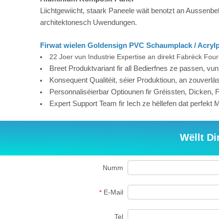
Liichtgewiicht, staark Paneele wäit benotzt an Aussenbe
architektonesch Uwendungen.
Firwat wielen Goldensign PVC Schaumplack / Acryl
22 Joer vun Industrie Expertise an direkt Fabréck Four
Breet Produktvariant fir all Bedierfnes ze passen, vun 
Konsequent Qualitéit, séier Produktioun, an zouverl
Personnaliséierbar Optiounen fir Gréissten, Dicken, 
Expert Support Team fir Iech ze hëllefen dat perfekt 
Wëllt Di
Numm
E-Mail
*
Tel