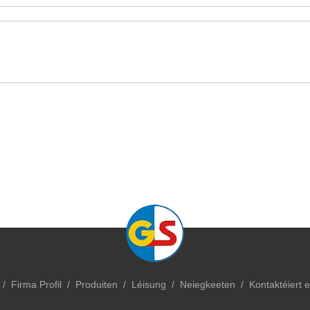
/
Firma Profil
/
Produiten
/
Léisung
/
Neiegkeeten
/
Kontaktéiert e