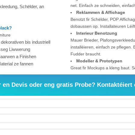
net. Einfach ze schneiden, einfac
kleedung, Schëlder, an
Reklammen & Affichage
Benotzt fir Schëlder, POP Affichage
dobaussen op. Installateuren Léift
plack?
Interieur Benotzung
niture
Mauer Brieder, Plafongsverkleedu
dekorativen bis industriell
installéieren, einfach ze pflegen
ässeg Liwwerung
Fudder braucht.
Faarwen a Finishen
Modeller & Prototypen
Material ze fannen
Great fir Mockups a kleng baut. S
r en Devis oder eng gratis Probe? Kontaktéiert 