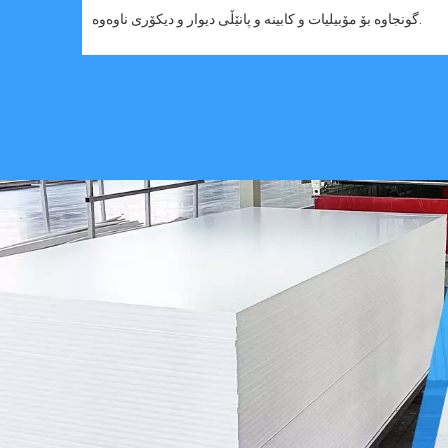
گونجاوە بۆ مۆبیلیات و کابینە و پانێڵی دیوار و دیکۆری ناوەوە.