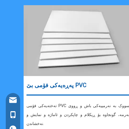
پەڕەیەکی فۆمی بێ PVC
info@goldensign.net
تەختەیەکی فۆمی PVC سووک بە نەرمییەکی باش و ڕووی
ەرمە، گونجاوە بۆ ڕیکلام و چاپکردن و ئاماژە و نمایش و
+86 15221358016
نەخشاندن.