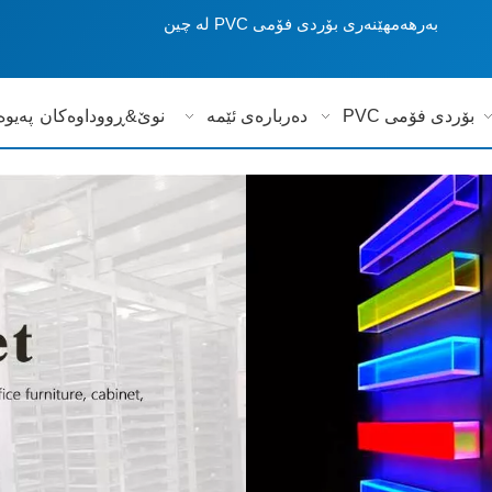
بەرهەمهێنەری بۆردی فۆمی PVC لە چین
بۆردی فۆمی PVC
دەربارەی ئێمە
نوێ&ڕووداوەکان
پەیوە