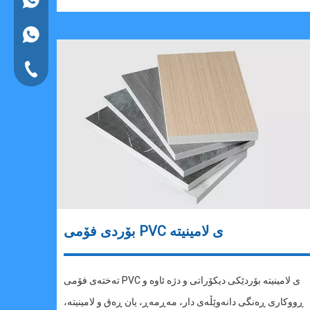
+86 17317689345
تەلەفۆنی هێڵی زەمینی
بۆردی فۆمی PVC ی لامینیتە
تەختەی فۆمی PVC ی لامینیتە بۆردێکی دیکۆراتی و دژە ئاوە و
ڕووکاری ڕەنگی دانەوێڵەی دار، مەڕمەڕ، یان ڕەق و لامینیتە،