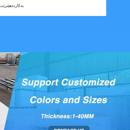
بەکاردەهێنرێت.