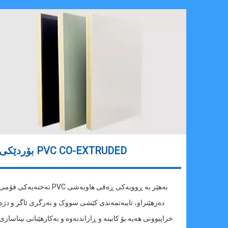
بۆردێکی PVC CO-EXTRUDED
تەختەیەکی فۆمی PVC بەهێز بە ڕوویەکی ڕەقی هاوبەشی
دەرهێنراو، تایبەتمەندی کێشی سووک و بەرگری ئاگر و دژە
خراپبوونی هەیە بۆ کابینە و ڕازاندنەوە و بەکارهێنانی بیناسازی.