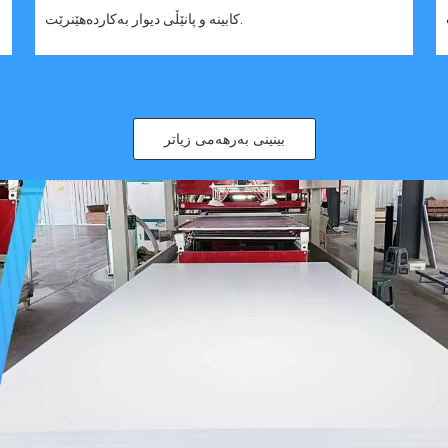
کابینە و پانێڵی دیوار بەکاردەهێنرێت.
بینینی بەرهەمی زیاتر