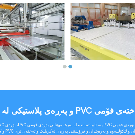
پلاستیکی لە چین | گۆڵدنساین
Si فراوانکراو، و وەرەقەی فۆمی PVC.
نەوە و پەرەپێدان و فرۆشتنی پەڕەی ئەکریلیک و تەختەی تری PVC و کەرەستەی پەڕەی پلاستیکین.