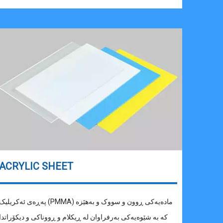
ACRYLIC SHEET
پەڕەی ئەکریلیک (PMMA) مادەیەکی ڕوون و سووک و بەهێزە
کە بە شێوەیەکی بەرفراوان لە ڕیکلام و ڕووناکی و دیکۆراتدا