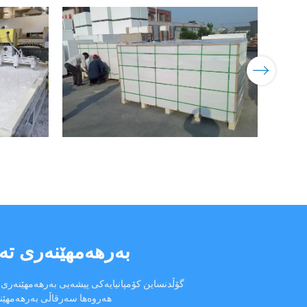
بەرهەمهێنەری تەختەی فۆمی PVC و پەڕەی 
گۆڵدنساین کۆمپانیایەکی پیشەیی بەرهەمهێنەری بۆردی فۆمی PVC یە، تایبەتمەندە لە بەرهەمهێنانی بۆردی فۆمی PVC، بۆردی ntra، PVC
هەروەها سەرقاڵی بەرهەمهێنان و لێکۆڵی