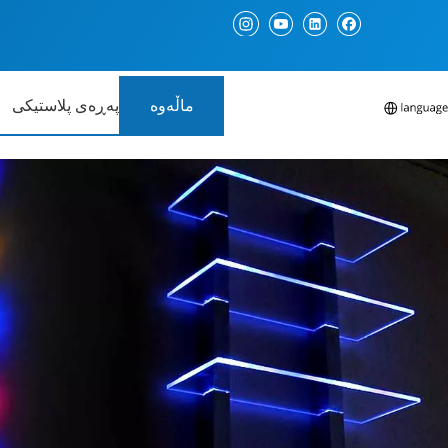
ماڵەوە
پەڕەی پلاستیکی