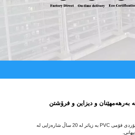
 بەرهەمهێنان و دیزاین و فرۆشتن
پیشەسازی گۆڵدنساین بەرهەمهێنەرێکی پیشەیی بۆردی فۆمی PVC بە زیاتر لە 20 ساڵ شارەزایی لە
هانی.