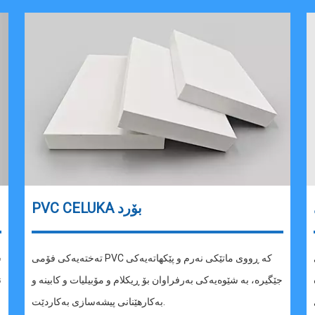
PVC CELUKA بۆرد
تەختەیەکی فۆمی PVC کە ڕووی ماتێکی نەرم و پێکهاتەیەکی
جێگیرە، بە شێوەیەکی بەرفراوان بۆ ڕیکلام و مۆبیلیات و کابینە و
ن
بەکارهێنانی پیشەسازی بەکاردێت.