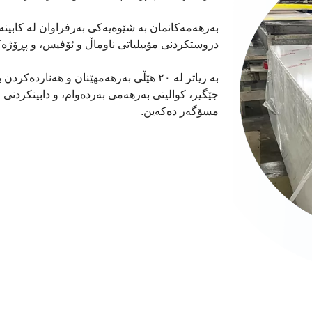
بەرهەمەکانمان بە شێوەیەکی بەرفراوان لە کابین
دروستکردنی مۆبیلیاتی ناوماڵ و ئۆفیس، و پڕۆژەکا
جێگیر، کوالیتی بەرهەمی بەردەوام، و دابینکردنی م
مسۆگەر دەکەین.