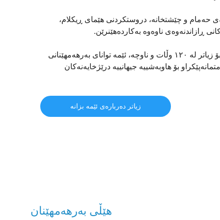
ەی حەمام و چێشتخانە، دروستکردنی هێمای ڕیکلام،
نی ڕازاندنەوەی ناوەوە بەکاردەهێنرێن.
بە زیاتر لە ٢٠ هێڵی بەرهەمهێنان و هەناردەکردن بۆ زیاتر لە ١٢٠ وڵات و ناوچە، ئێمە توانای بەرهەمهێنانی
تمانەپێکراو بۆ هاوبەشییە جیهانییە درێژخایەنەکان
زیاتر دەربارەی ئێمە بزانە
هێڵی بەرهەمهێنان