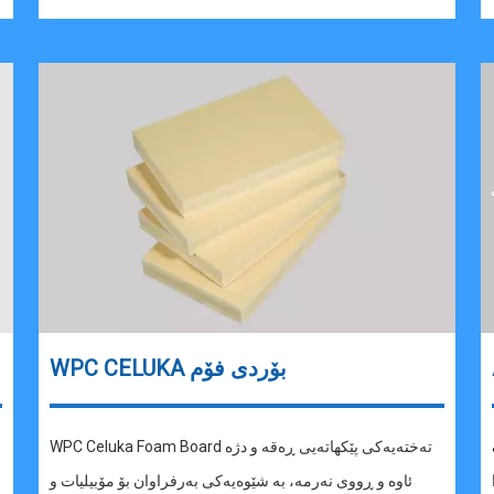
WPC CELUKA بۆردی فۆم
WPC Celuka Foam Board تەختەیەکی پێکهاتەیی ڕەقە و دژە
ئاوە و ڕووی نەرمە، بە شێوەیەکی بەرفراوان بۆ مۆبیلیات و