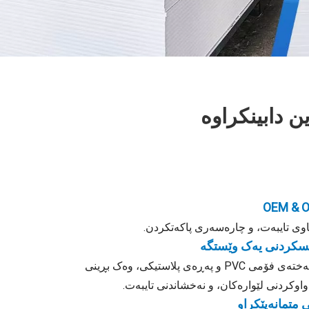
اوی تایبەت، و چارەسەری پاکەتکردن.
ێسکردنی یەک وێستگە
پرۆسێسینگی بەهای زیادکراو بۆ تەختەی فۆمی PVC و پەڕەی پلاستیکی، وەک بڕینی
ی متمانەپێکراو