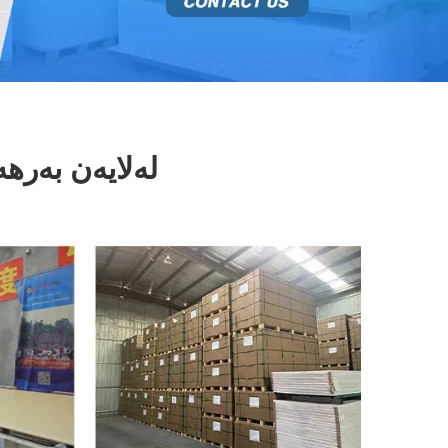
لەلایەن بەرهەمهێنەری 