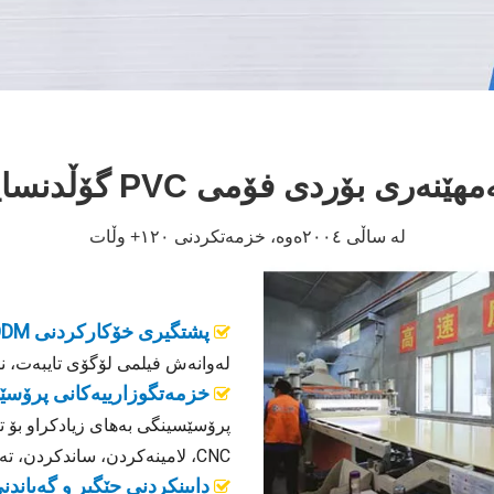
بۆردی فۆمی PVC گۆڵدنساین دابینکراوە
لە ساڵی ٢٠٠٤ەوە، خزمەتکردنی ١٢٠+ وڵات
پشتگیری خۆکارکردنی OEM & ODM

لەوانەش فیلمی لۆگۆی تایبەت، ن
خزمەتگوزارییەکانی پرۆس

CNC، لامینەکردن، ساندکردن، تەواوکردنی لێوارەکان، و نەخشاندنی تایبەت.
دابینکردنی جێگیر و گەیاندن
