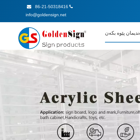
86-21-50318416


info@goldensign.net
ندیمان پێوە بکەن