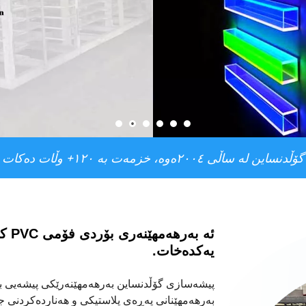
گۆڵدنساین لە ساڵی ٢٠٠٤ەوە، خزمەت بە ١٢٠+ وڵات دەکات
ئە
بەرهەمهێنەری بۆردی فۆمی PVC
کە
یەکدەخات.
بەرهەمهێنانی پەڕەی پلاستیکی و هەناردەکردنی جی