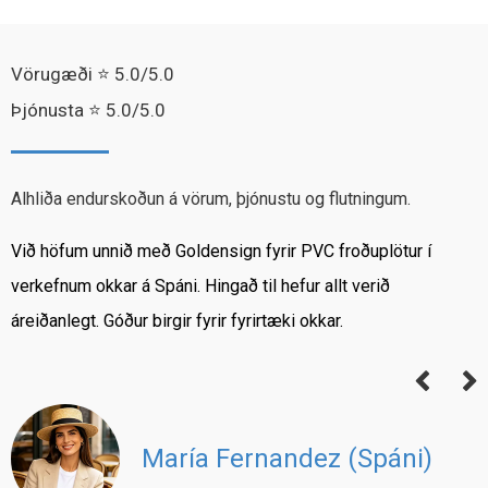
Vörugæði ⭐ 5.0/5.0
Þjónusta ⭐ 5.0/5.0
Alhliða endurskoðun á vörum, þjónustu og flutningum.
Gæði eru í samræmi og efnið er auðvelt í notkun fyrir skápa-
P
og skreytingarvinnu.
v
Engin stór vandamál og afhending er á réttum tíma.
Ahmed E. (Egyptaland)