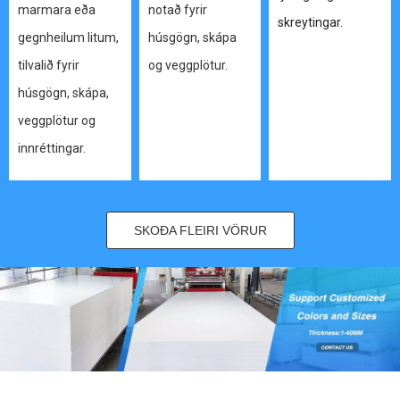
marmara eða
notað fyrir
skreytingar.
gegnheilum litum,
húsgögn, skápa
tilvalið fyrir
og veggplötur.
húsgögn, skápa,
veggplötur og
innréttingar.
SKOÐA FLEIRI VÖRUR