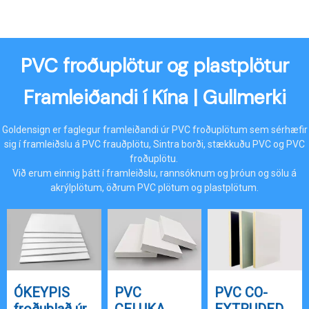
PVC froðuplötur og plastplötur
Framleiðandi í Kína | Gullmerki
Goldensign er faglegur framleiðandi úr PVC froðuplötum sem sérhæfir
sig í framleiðslu á PVC frauðplötu, Sintra borði, stækkuðu PVC og PVC
froðuplötu.
Við erum einnig þátt í framleiðslu, rannsóknum og þróun og sölu á
akrýlplötum, öðrum PVC plötum og plastplötum.
ÓKEYPIS
PVC
PVC CO-