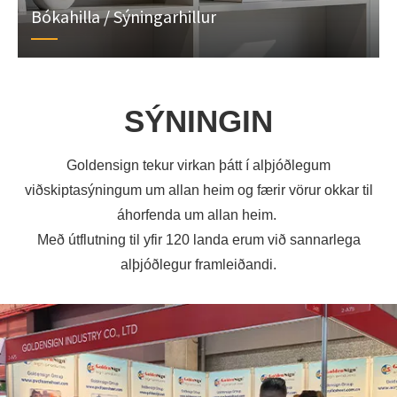
Bókahilla / Sýningarhillur
SÝNINGIN
Goldensign tekur virkan þátt í alþjóðlegum
viðskiptasýningum um allan heim og færir vörur okkar til
áhorfenda um allan heim.
Með útflutning til yfir 120 landa erum við sannarlega
alþjóðlegur framleiðandi.