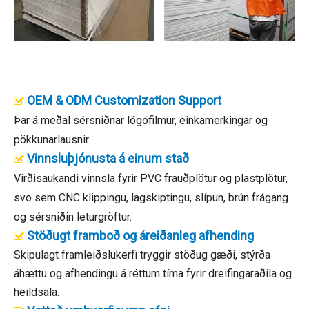
OEM & ODM Customization Support

Þar á meðal sérsniðnar lógófilmur, einkamerkingar og
pökkunarlausnir.
Vinnsluþjónusta á einum stað

Virðisaukandi vinnsla fyrir PVC frauðplötur og plastplötur,
svo sem CNC klippingu, lagskiptingu, slípun, brún frágang
og sérsniðin leturgröftur.
Stöðugt framboð og áreiðanleg afhending

Skipulagt framleiðslukerfi tryggir stöðug gæði, stýrða
áhættu og afhendingu á réttum tíma fyrir dreifingaraðila og
heildsala.