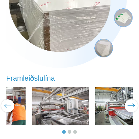
Framleiðslulína