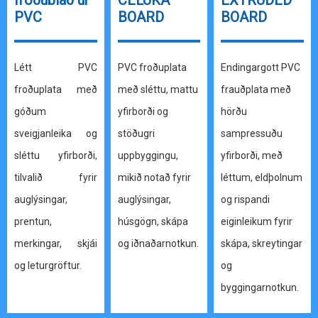
froðublað úr
CELUKA
EXTRUDED
PVC
BOARD
BOARD
Létt PVC
PVC froðuplata
Endingargott PVC
froðuplata með
með sléttu, mattu
frauðplata með
góðum
yfirborði og
hörðu
sveigjanleika og
stöðugri
sampressuðu
sléttu yfirborði,
uppbyggingu,
yfirborði, með
tilvalið fyrir
mikið notað fyrir
léttum, eldþolnum
auglýsingar,
auglýsingar,
og rispandi
prentun,
húsgögn, skápa
eiginleikum fyrir
merkingar, skjái
og iðnaðarnotkun.
skápa, skreytingar
og leturgröftur.
og
byggingarnotkun.