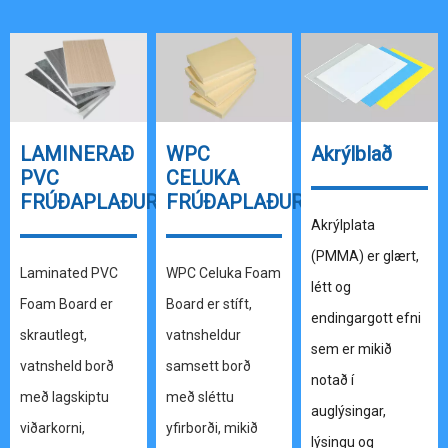
LAMINERAÐ
WPC
Akrýlblað
PVC
CELUKA
FRÚÐAPLAÐUR
FRÚÐAPLAÐUR
Akrýlplata
(PMMA) er glært,
Laminated PVC
WPC Celuka Foam
létt og
Foam Board er
Board er stíft,
endingargott efni
skrautlegt,
vatnsheldur
sem er mikið
vatnsheld borð
samsett borð
notað í
með lagskiptu
með sléttu
auglýsingar,
viðarkorni,
yfirborði, mikið
lýsingu og