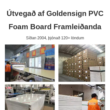
Útvegað af Goldensign PVC
Foam Board Framleiðanda
Síðan 2004, þjónað 120+ löndum