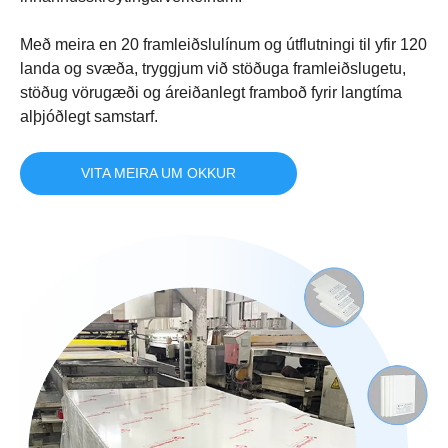
Með meira en 20 framleiðslulínum og útflutningi til yfir 120
landa og svæða, tryggjum við stöðuga framleiðslugetu,
stöðug vörugæði og áreiðanlegt framboð fyrir langtíma
alþjóðlegt samstarf.
VITA MEIRA UM OKKUR