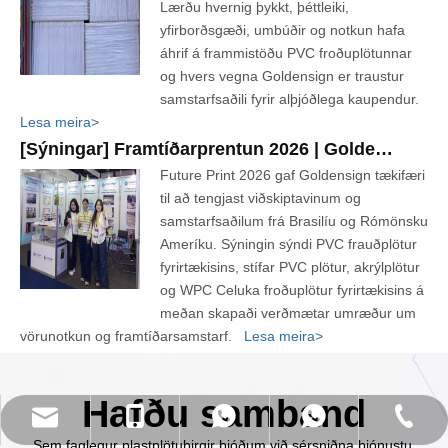
Lærðu hvernig þykkt, þéttleiki,
yfirborðsgæði, umbúðir og notkun hafa
áhrif á frammistöðu PVC froðuplötunnar
og hvers vegna Goldensign er traustur
samstarfsaðili fyrir alþjóðlega kaupendur.
Lesa meira>
[
Sýningar
]
Framtíðarprentun 2026 | Goldensign Team Show Review frá São Paulo
Future Print 2026 gaf Goldensign tækifæri
til að tengjast viðskiptavinum og
samstarfsaðilum frá Brasilíu og Rómönsku
Ameríku. Sýningin sýndi PVC frauðplötur
fyrirtækisins, stífar PVC plötur, akrýlplötur
og WPC Celuka froðuplötur fyrirtækisins á
meðan skapaði verðmætar umræður um
vörunotkun og framtíðarsamstarf.
Lesa meira>
Hafðu samband
info@goldensign.net
+86 15221358016
+86 17317689345
Jarðlína sími
Sem faglegur plastplötubirgir bjóðum við sérsniðna þjónustu.