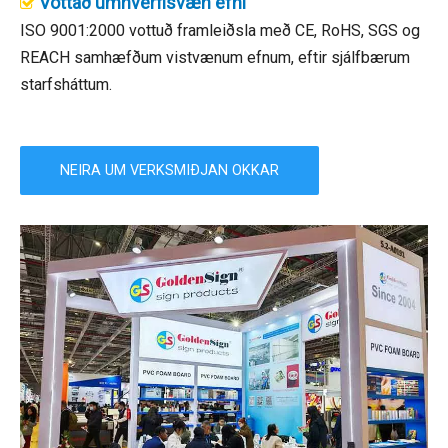
Vottað umhverfisvæn efni

ISO 9001:2000 vottuð framleiðsla með CE, RoHS, SGS og
REACH samhæfðum vistvænum efnum, eftir sjálfbærum
starfsháttum.
NEIRA UM VERKSMIÐJAN OKKAR