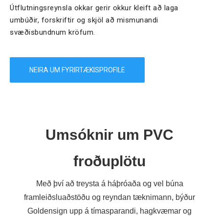
Útflutningsreynsla okkar gerir okkur kleift að laga
umbúðir, forskriftir og skjöl að mismunandi
svæðisbundnum kröfum.
NEIRA UM FYRIRTÆKISPROFILE
Umsóknir um PVC
froðuplötu
Með því að treysta á háþróaða og vel búna
framleiðsluaðstöðu og reyndan tæknimann, býður
Goldensign upp á tímasparandi, hagkvæmar og