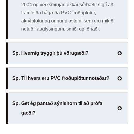
2004 og verksmiðjan okkar sérhæfir sig í að
framleiða hágæða PVC froðuplötur,
akrýlplötur og önnur plastefni sem eru mikið
notuð í auglýsingum, smíði og iðnaði.
Sp.
Hvernig tryggir þú vörugæði?
Sp.
Til hvers eru PVC froðuplötur notaðar?
Sp.
Get ég pantað sýnishorn til að prófa
gæði?