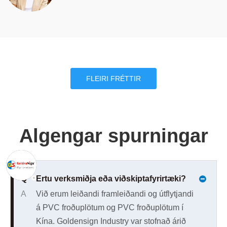
FLEIRI FRÉTTIR
Algengar spurningar
Q
Ertu verksmiðja eða viðskiptafyrirtæki?
A
Við erum leiðandi framleiðandi og útflytjandi
á PVC froðuplötum og PVC froðuplötum í
Kína. Goldensign Industry var stofnað árið