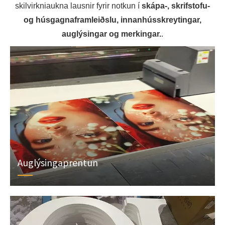
skilvirkniaukna lausnir fyrir notkun í
skápa-, skrifstofu-
og húsgagnaframleiðslu, innanhússkreytingar,
auglýsingar og merkingar.
.
Auglýsingaprentun