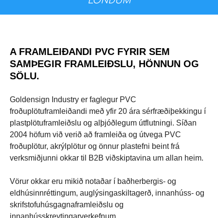
LÖNDUM
A
FRAMLEIÐANDI PVC FYRIR SEM
SAMÞEGIR FRAMLEIÐSLU, HÖNNUN OG
SÖLU.
Goldensign Industry er faglegur PVC
froðuplötuframleiðandi með yfir 20 ára sérfræðiþekkingu í
plastplötuframleiðslu og alþjóðlegum útflutningi. Síðan
2004 höfum við verið að framleiða og útvega PVC
froðuplötur, akrýlplötur og önnur plastefni beint frá
verksmiðjunni okkar til B2B viðskiptavina um allan heim.
Vörur okkar eru mikið notaðar í baðherbergis- og
eldhúsinnréttingum, auglýsingaskiltagerð, innanhúss- og
skrifstofuhúsgagnaframleiðslu og
innanhússkreytingarverkefnum.