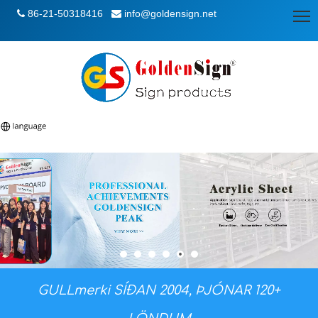
86-21-50318416
info@goldensign.net


GULLmerki SÍÐAN 2004, ÞJÓNAR 120+