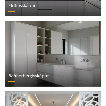
Eldhússkápur
Baðherbergisskápur