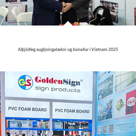
Alþjóðleg auglýsingatækni og búnaður í Víetnam 2025