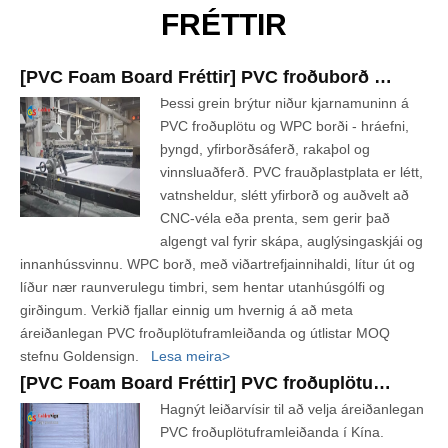
FRÉTTIR
[
PVC Foam Board Fréttir
]
PVC froðuborð vs WPC borð: Lykilmunur og hvernig á að velja
Þessi grein brýtur niður kjarnamuninn á
PVC froðuplötu og WPC borði - hráefni,
þyngd, yfirborðsáferð, rakaþol og
vinnsluaðferð. PVC frauðplastplata er létt,
vatnsheldur, slétt yfirborð og auðvelt að
CNC-véla eða prenta, sem gerir það
algengt val fyrir skápa, auglýsingaskjái og
innanhússvinnu. WPC borð, með viðartrefjainnihaldi, lítur út og
líður nær raunverulegu timbri, sem hentar utanhúsgólfi og
girðingum. Verkið fjallar einnig um hvernig á að meta
áreiðanlegan PVC froðuplötuframleiðanda og útlistar MOQ
stefnu Goldensign.
Lesa meira>
[
PVC Foam Board Fréttir
]
PVC froðuplötuframleiðandi í Kína | Goldensign áreiðanlegur birgir
Hagnýt leiðarvísir til að velja áreiðanlegan
PVC froðuplötuframleiðanda í Kína.